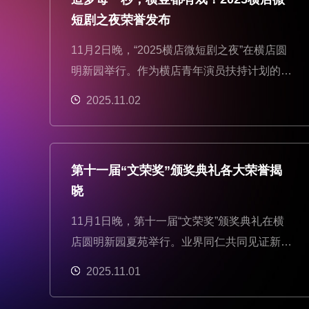
短剧之夜荣誉发布
11月2日晚，“2025横店微短剧之夜”在横店圆
明新园举行。作为横店青年演员扶持计划的重
要组成，活动以“造梦每一秒，横竖都有戏”为
2025.11.02
主题，首次发布星耀108年度微短剧演员榜单
及《全球微短剧产业年度报告》 ，颁出涵盖
创作、制作、出海等全产业链的行业奖项。
第十一届“文荣奖”颁奖典礼各大荣誉揭
晓
11月1日晚，第十一届“文荣奖”颁奖典礼在横
店圆明新园夏苑举行。业界同仁共同见证新一
批中国影视新锐力量从横店起步，在这个深秋
2025.11.01
之夜为梦想加冕，捧回了“人生中的第一座奖
杯”，从此迈向更广阔的屏幕舞台。